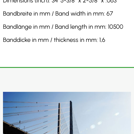
Dimensions (inch): 34′ 5-3/8″ x 2-5/8″ x .063″
Bandbreite in mm / Band width in mm: 67
Bandlänge in mm / Band length in mm: 10500
Banddicke in mm / thickness in mm: 1,6