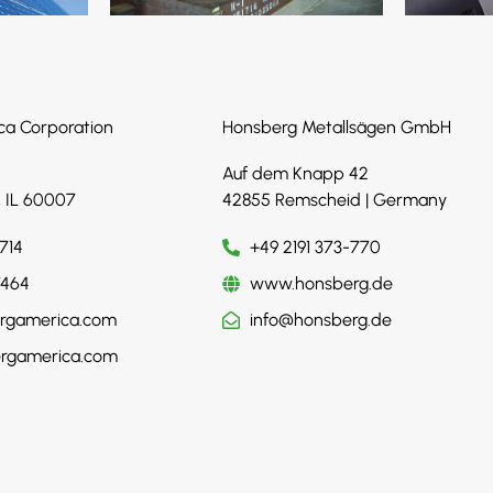
ca Corporation
Honsberg Metallsägen GmbH
Auf dem Knapp 42
, IL 60007
42855 Remscheid | Germany
714
+49 2191 373-770
7464
www.honsberg.de
rgamerica.com
info@honsberg.de
rgamerica.com