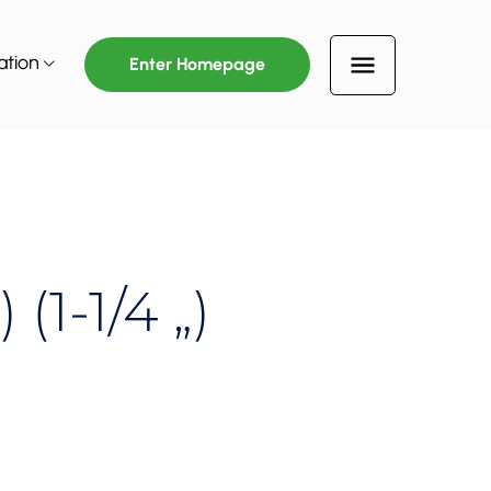
ation
Enter Homepage
1-1/4 „)